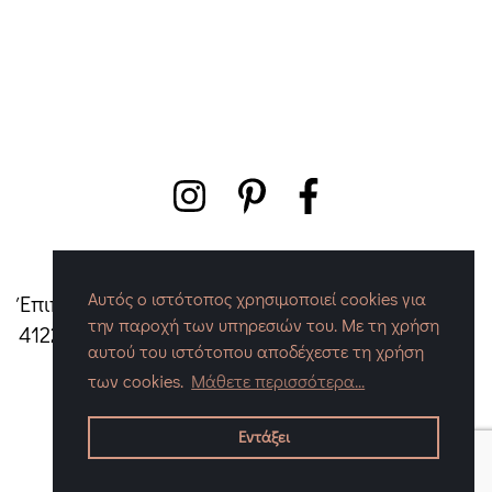
Αυτός ο ιστότοπος χρησιμοποιεί cookies για
Έπιπλα Ένθεσις - Τσαπερλής Γιώργος
|
Λαγού 55,
την παροχή των υπηρεσιών του. Με τη χρήση
41222, Λάρισα
|
Τηλ./Fax:
+30 2410 671052
|
Mail:
αυτού του ιστότοπου αποδέχεστε τη χρήση
info@enthesis.gr
των cookies.
Μάθετε περισσότερα...
COPYRIGHT © 2026 ΈΠΙΠΛΑ ΈΝΘΕΣΙΣ. ΜΕ ΤΗΝ ΕΠΙΦΎΛΑΞΗ
ΠΑΝΤΌΣ ΔΙΚΑΙΏΜΑΤΟΣ. DESIGNED & BUILT BY
ENTROPIA
.
Εντάξει
POWERED BY
CHERRY PLUS
.