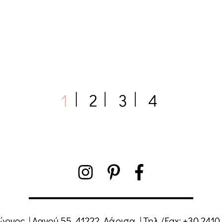
1
2
3
4
ιώργος
|
Λαγού 55, 41222, Λάρισα
|
Τηλ./Fax:
+30 2410