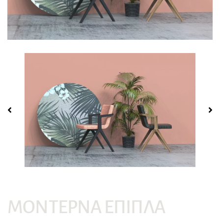
Προϊόν
Ονοματεπώνυμο*
Email*
ΜΟΝΤΈΡΝΑ ΈΠΙΠΛΑ