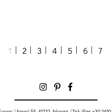
1
2
3
4
5
6
7
ιώργος
|
Λαγού 55, 41222, Λάρισα
|
Τηλ./Fax:
+30 2410