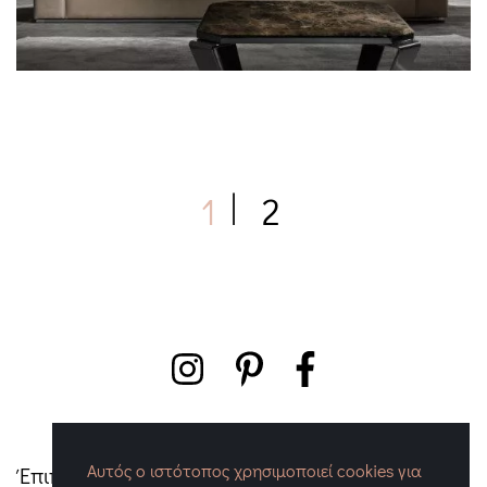
1
2
Αυτός ο ιστότοπος χρησιμοποιεί cookies για
Έπιπλα Ένθεσις - Τσαπερλής Γιώργος
|
Λαγού 55,