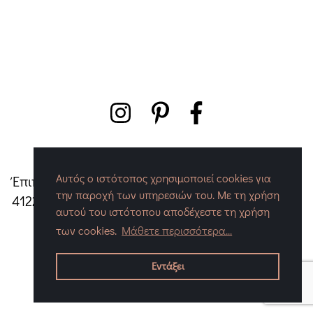
Αυτός ο ιστότοπος χρησιμοποιεί cookies για
Έπιπλα Ένθεσις - Τσαπερλής Γιώργος
|
Λαγού 55,
την παροχή των υπηρεσιών του. Με τη χρήση
41222, Λάρισα
|
Τηλ./Fax:
+30 2410 671052
|
Mail:
αυτού του ιστότοπου αποδέχεστε τη χρήση
info@enthesis.gr
των cookies.
Μάθετε περισσότερα...
COPYRIGHT © 2026 ΈΠΙΠΛΑ ΈΝΘΕΣΙΣ. ΜΕ ΤΗΝ ΕΠΙΦΎΛΑΞΗ
ΠΑΝΤΌΣ ΔΙΚΑΙΏΜΑΤΟΣ. DESIGNED & BUILT BY
ENTROPIA
.
Εντάξει
POWERED BY
CHERRY PLUS
.