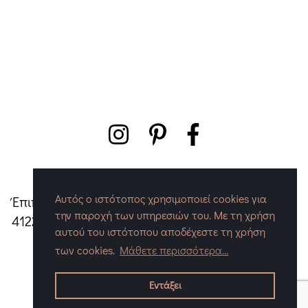
Αυτός ο ιστότοπος χρησιμοποιεί cookies για
Έπιπλα Ένθεσις - Τσαπερλής Γιώργος
|
Λαγού 55,
την παροχή των υπηρεσιών του. Με τη χρήση
41222, Λάρισα
|
Τηλ./Fax:
+30 2410 671052
|
Mail:
αυτού του ιστότοπου αποδέχεστε τη χρήση
info@enthesis.gr
των cookies.
Μάθετε περισσότερα...
COPYRIGHT © 2026 ΈΠΙΠΛΑ ΈΝΘΕΣΙΣ. ΜΕ ΤΗΝ ΕΠΙΦΎΛΑΞΗ
ΠΑΝΤΌΣ ΔΙΚΑΙΏΜΑΤΟΣ. DESIGNED & BUILT BY
ENTROPIA
.
Εντάξει
POWERED BY
CHERRY PLUS
.