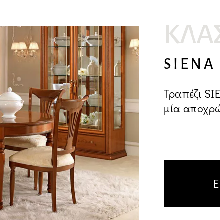
ματεπώνυμο*
ΚΛΑ
SIENA
l*
Τραπέζι SI
μία αποχρώσ
υμα*
Ε