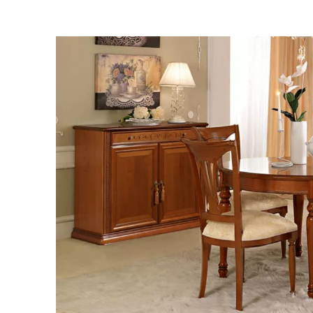
Ονο
Emai
Μήν