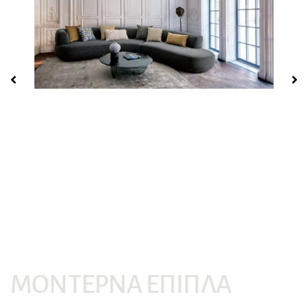
Ονοματεπώνυμο*
Email*
Μήνυμα*
ΜΟΝΤΈΡΝΑ ΈΠΙΠΛΑ