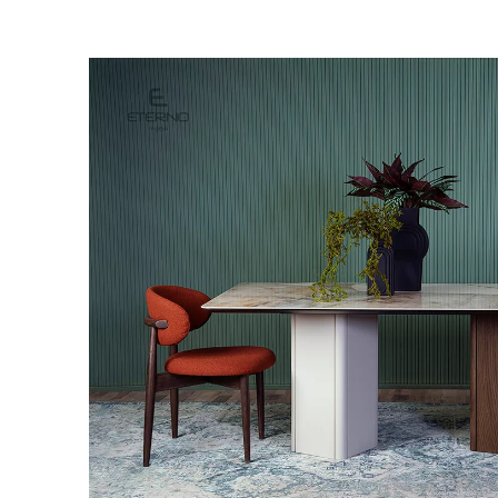
Προϊ
Ονο
Emai
Μήν