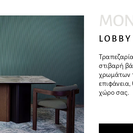
όν
ΜΟΝ
ματεπώνυμο*
LOBBY
Τραπεζαρία
στιβαρή βά
l*
χρωμάτων τ
επιφάνεια,
χώρο σας.
υμα*